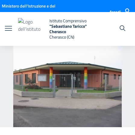
Vai ai contenuti
Vai al menu di navigazione
Vai al footer
Ministero dell'Istruzione e del
Accedi
Merito
Istituto Comprensivo
"Sebastiano Taricco"
Cherasco
Cherasco (CN)