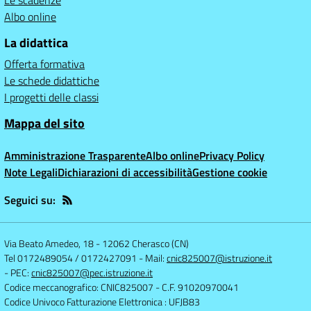
Le scadenze
Albo online
La didattica
Offerta formativa
Le schede didattiche
I progetti delle classi
Mappa del sito
Amministrazione Trasparente
Albo online
Privacy Policy
Note Legali
Dichiarazioni di accessibilità
Gestione cookie
Seguici su:
Via Beato Amedeo, 18
-
12062 Cherasco (CN)
Tel 0172489054 / 0172427091
- Mail:
cnic825007@istruzione.it
- PEC:
cnic825007@pec.istruzione.it
Codice meccanografico: CNIC825007
- C.F. 91020970041
Codice Univoco Fatturazione Elettronica : UFJB83