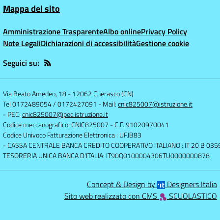
Mappa del sito
Amministrazione Trasparente
Albo online
Privacy Policy
Note Legali
Dichiarazioni di accessibilità
Gestione cookie
Seguici su:
Via Beato Amedeo, 18
-
12062 Cherasco (CN)
Tel 0172489054 / 0172427091
- Mail:
cnic825007@istruzione.it
- PEC:
cnic825007@pec.istruzione.it
Codice meccanografico: CNIC825007
- C.F. 91020970041
Codice Univoco Fatturazione Elettronica : UFJB83
- CASSA CENTRALE BANCA CREDITO COOPERATIVO ITALIANO : IT 20 B 0
TESORERIA UNICA BANCA D'ITALIA: IT90Q0100004306TU0000000878
Concept & Design by
Designers Italia
Sito web realizzato con CMS
SCUOLASTICO