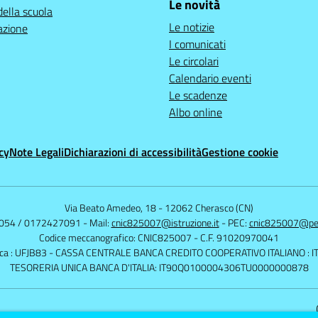
Le novità
della scuola
Le notizie
azione
I comunicati
Le circolari
Calendario eventi
Le scadenze
Albo online
cy
Note Legali
Dichiarazioni di accessibilità
Gestione cookie
Via Beato Amedeo, 18
-
12062 Cherasco (CN)
9054 / 0172427091
- Mail:
cnic825007@istruzione.it
- PEC:
cnic825007@pec.
Codice meccanografico: CNIC825007
- C.F. 91020970041
ica : UFJB83
- CASSA CENTRALE BANCA CREDITO COOPERATIVO ITALIANO : 
TESORERIA UNICA BANCA D'ITALIA: IT90Q0100004306TU0000000878