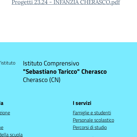
Progetti 23.24 - INFANZIA CHERASCO.pdf
Istituto Comprensivo
"Sebastiano Taricco" Cherasco
Cherasco (CN)
la
I servizi
zione
Famiglie e studenti
Personale scolastico
ne
Percorsi di studio
della scuola