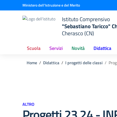
Vai ai contenuti
Vai al menu di navigazione
Vai al footer
Ministero dell'Istruzione e del Merito
Istituto Comprensivo
"Sebastiano Taricco" C
Cherasco (CN)
Scuola
Servizi
Novità
Didattica
Home
Didattica
I progetti delle classi
Prog
ALTRO
Progetti 23.24 - I