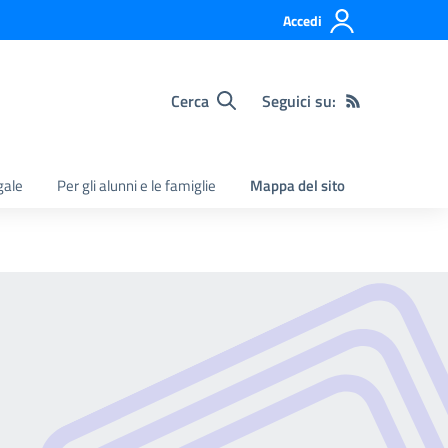
Accedi
Cerca
Seguici su:
gale
Per gli alunni e le famiglie
Mappa del sito