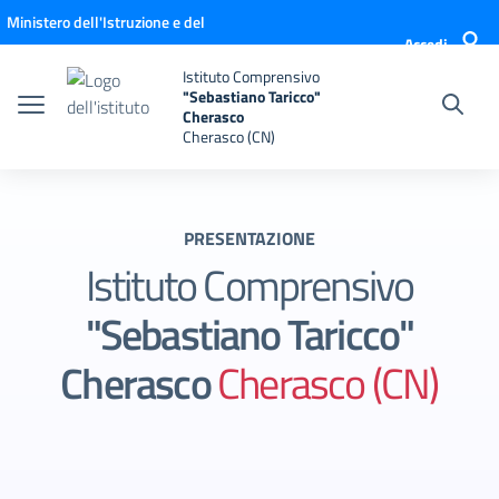
Vai ai contenuti
Vai al menu di navigazione
Vai al footer
Ministero dell'Istruzione e del
Accedi
Merito
Istituto Comprensivo
"Sebastiano Taricco"
Cherasco
Cherasco (CN)
PRESENTAZIONE
Istituto Comprensivo
"Sebastiano Taricco"
Cherasco
Cherasco (CN)