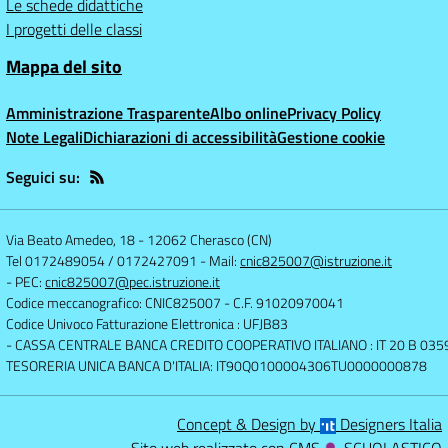
Le schede didattiche
I progetti delle classi
Mappa del sito
Amministrazione Trasparente
Albo online
Privacy Policy
Note Legali
Dichiarazioni di accessibilità
Gestione cookie
Seguici su:
Via Beato Amedeo, 18
-
12062 Cherasco (CN)
Tel 0172489054 / 0172427091
- Mail:
cnic825007@istruzione.it
- PEC:
cnic825007@pec.istruzione.it
Codice meccanografico: CNIC825007
- C.F. 91020970041
Codice Univoco Fatturazione Elettronica : UFJB83
- CASSA CENTRALE BANCA CREDITO COOPERATIVO ITALIANO : IT 20 B 0
TESORERIA UNICA BANCA D'ITALIA: IT90Q0100004306TU0000000878
Concept & Design by
Designers Italia