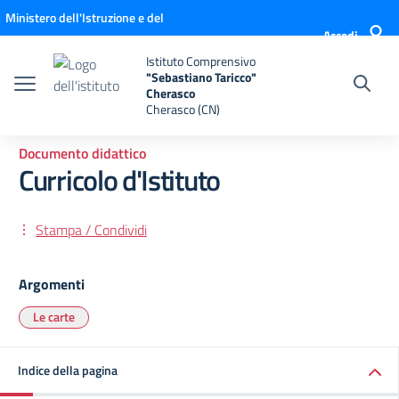
Vai ai contenuti
Vai al menu di navigazione
Vai al footer
Ministero dell'Istruzione e del
Accedi
Merito
Istituto Comprensivo
"Sebastiano Taricco"
Cherasco
Cherasco (CN)
Documento didattico
Curricolo d'Istituto
Stampa / Condividi
Argomenti
Le carte
Indice della pagina