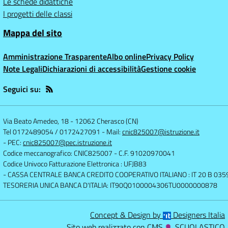
Le schede didattiche
I progetti delle classi
Mappa del sito
Amministrazione Trasparente
Albo online
Privacy Policy
Note Legali
Dichiarazioni di accessibilità
Gestione cookie
Seguici su:
Via Beato Amedeo, 18
-
12062 Cherasco (CN)
Tel 0172489054 / 0172427091
- Mail:
cnic825007@istruzione.it
- PEC:
cnic825007@pec.istruzione.it
Codice meccanografico: CNIC825007
- C.F. 91020970041
Codice Univoco Fatturazione Elettronica : UFJB83
- CASSA CENTRALE BANCA CREDITO COOPERATIVO ITALIANO : IT 20 B 0
TESORERIA UNICA BANCA D'ITALIA: IT90Q0100004306TU0000000878
Concept & Design by
Designers Italia
Sito web realizzato con CMS
SCUOLASTICO