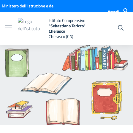
Vai ai contenuti
Vai al menu di navigazione
Vai al footer
Ministero dell'Istruzione e del
Accedi
Merito
Istituto Comprensivo
"Sebastiano Taricco"
Cherasco
Cherasco (CN)