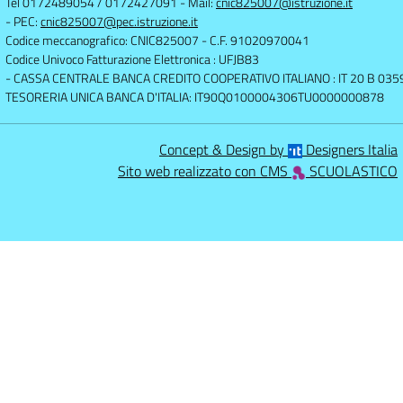
Tel 0172489054 / 0172427091
- Mail:
cnic825007@istruzione.it
- PEC:
cnic825007@pec.istruzione.it
Codice meccanografico: CNIC825007
- C.F. 91020970041
Codice Univoco Fatturazione Elettronica : UFJB83
- CASSA CENTRALE BANCA CREDITO COOPERATIVO ITALIANO : IT 20 B 0
TESORERIA UNICA BANCA D'ITALIA: IT90Q0100004306TU0000000878
Concept & Design by
Designers Italia
Sito web realizzato con CMS
SCUOLASTICO