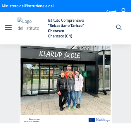
Vai ai contenuti
Vai al menu di navigazione
Vai al footer
Ministero dell'Istruzione e del
Accedi
Merito
Istituto Comprensivo
"Sebastiano Taricco"
Cherasco
Cherasco (CN)